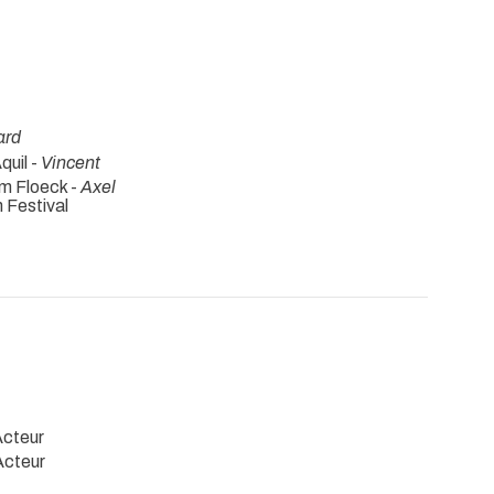
ard
quil -
Vincent
m Floeck -
Axel
 Festival
Acteur
Acteur