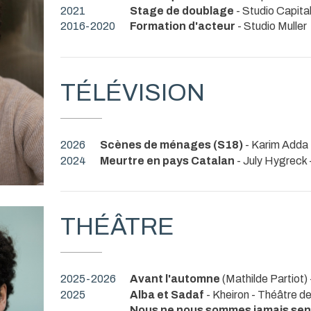
2021
Stage de doublage
- Studio Capita
2016-2020
Formation d'acteur
- Studio Muller
TÉLÉVISION
2026
Scènes de ménages (S18)
- Karim Adda
2024
Meurtre en pays Catalan
- July Hygreck 
THÉÂTRE
2025-2026
Avant l'automne
(Mathilde Partiot)
2025
Alba et Sadaf
- Kheiron
- Théâtre d
Nous ne nous sommes jamais sent