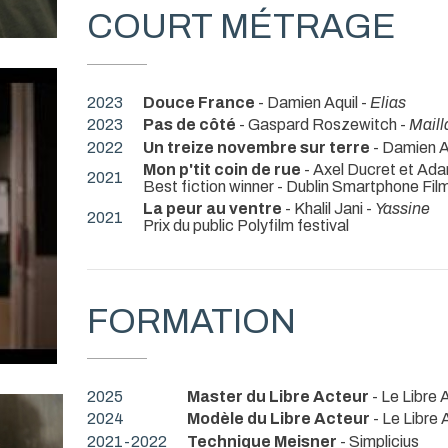
COURT MÉTRAGE
2023
Douce France
- Damien Aquil -
Elias
2023
Pas de côté
- Gaspard Roszewitch -
Maill
2022
Un treize novembre sur terre
- Damien A
Mon p'tit coin de rue
- Axel Ducret et Ada
2021
Best fiction winner - Dublin Smartphone Film
La peur au ventre
- Khalil Jani -
Yassine
2021
Prix du public Polyfilm festival
FORMATION
2025
Master du Libre Acteur
- Le Libre 
2024
Modèle du Libre Acteur
- Le Libre 
2021-2022
Technique Meisner
- Simplicius