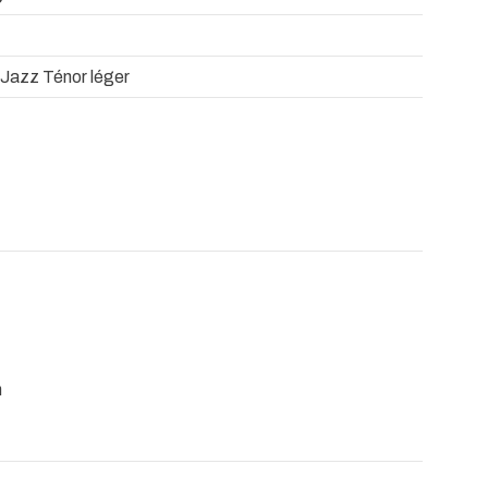
 Jazz Ténor léger
n