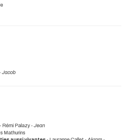
le
-
Jacob
 - Rémi Palazy -
Jean
es Mathurins
ies aussi vivantes
- Lauranne Callet -
Akram
-