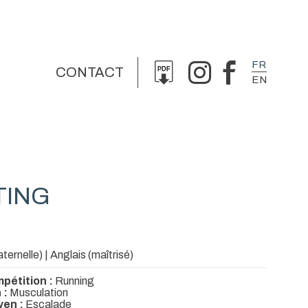
FR
CONTACT
EN
TING
ternelle) | Anglais (maîtrisé)
pétition :
Running
 :
Musculation
yen :
Escalade